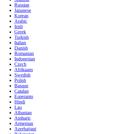
Russian
Japanese
Korean
Arabic
Irish
Greek
Turkish
Italian
Danish
Romanian
Indonesian
Czech
Afrikaans
Swedish
Polish
Basque
Catalan
Esperanto
Hindi
Lao
Albanian
Amharic
Armenian
Azerbaijani